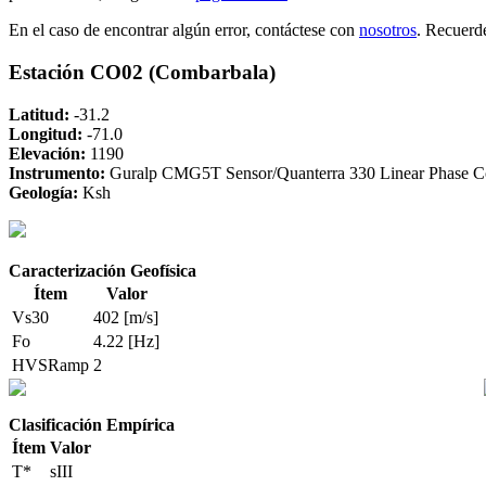
En el caso de encontrar algún error, contáctese con
nosotros
. Recuerd
Estación CO02 (Combarbala)
Latitud:
-31.2
Longitud:
-71.0
Elevación:
1190
Instrumento:
Guralp CMG5T Sensor/Quanterra 330 Linear Phase 
Geología:
Ksh
Caracterización Geofísica
Ítem
Valor
Vs30
402 [m/s]
Fo
4.22 [Hz]
HVSRamp
2
Clasificación Empírica
Ítem
Valor
T*
sIII