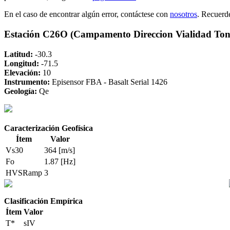
En el caso de encontrar algún error, contáctese con
nosotros
. Recuerd
Estación C26O (Campamento Direccion Vialidad To
Latitud:
-30.3
Longitud:
-71.5
Elevación:
10
Instrumento:
Episensor FBA - Basalt Serial 1426
Geología:
Qe
Caracterización Geofísica
Ítem
Valor
Vs30
364 [m/s]
Fo
1.87 [Hz]
HVSRamp
3
Clasificación Empírica
Ítem
Valor
T*
sIV