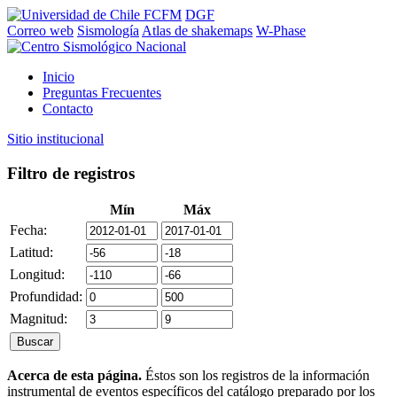
FCFM
DGF
Correo web
Sismología
Atlas de shakemaps
W-Phase
Inicio
Preguntas Frecuentes
Contacto
Sitio institucional
Filtro de registros
Mín
Máx
Fecha:
Latitud:
Longitud:
Profundidad:
Magnitud:
Acerca de esta página.
Éstos son los registros de la información
instrumental de eventos específicos del catálogo preparado por los