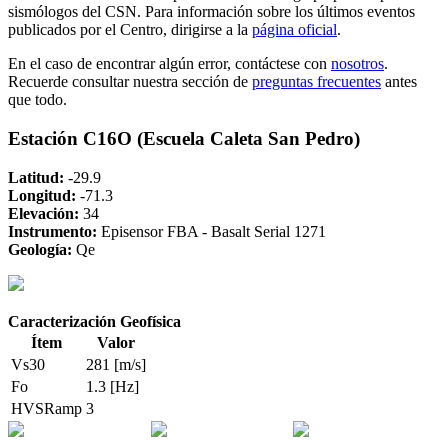
sismólogos del CSN. Para información sobre los últimos eventos
publicados por el Centro, dirigirse a la
página oficial
.
En el caso de encontrar algún error, contáctese con
nosotros
.
Recuerde consultar nuestra sección de
preguntas frecuentes
antes
que todo.
Estación C16O (Escuela Caleta San Pedro)
Latitud:
-29.9
Longitud:
-71.3
Elevación:
34
Instrumento:
Episensor FBA - Basalt Serial 1271
Geología:
Qe
Caracterización Geofísica
Ítem
Valor
Vs30
281 [m/s]
Fo
1.3 [Hz]
HVSRamp
3