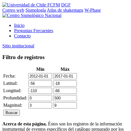
FCFM
DGF
Correo web
Sismología
Atlas de shakemaps
W-Phase
Inicio
Preguntas Frecuentes
Contacto
Sitio institucional
Filtro de registros
Mín
Máx
Fecha:
Latitud:
Longitud:
Profundidad:
Magnitud:
Acerca de esta página.
Éstos son los registros de la información
instrumental de eventos específicos del catálogo preparado por los