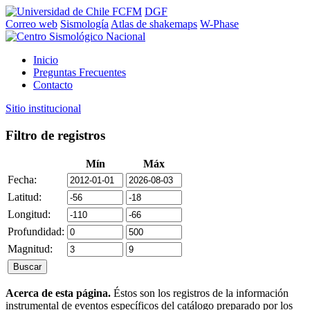
FCFM
DGF
Correo web
Sismología
Atlas de shakemaps
W-Phase
Inicio
Preguntas Frecuentes
Contacto
Sitio institucional
Filtro de registros
Mín
Máx
Fecha:
Latitud:
Longitud:
Profundidad:
Magnitud:
Acerca de esta página.
Éstos son los registros de la información
instrumental de eventos específicos del catálogo preparado por los